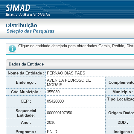
Distribuição
Seleção das Pesquisas
Clique na entidade desejada para obter dados Gerais, Pedido, Dis
Dados da Entidade
Nome da Entidade :
FERNAO DIAS PAES
AVENIDA PEDROSO DE
Endereço :
Complemento
MORAIS
Cód.Município :
355030
Município :
Tipo Localiza
CEP :
05420000
:
Sequencial
000000197950
Origem Dados
Entidade:
Ano :
2016
DDD :
Programa :
PNLD
Indígena :