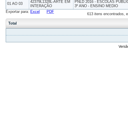
42379L1328L-ARTE EM
PNLD 2016 - ESCOLAS PUBLI
01 AO 03
INTERAÇÃO
3º ANO - ENSINO MEDIO
Exportar para:
Excel
PDF
613 itens encontrados, e
Total
Versã