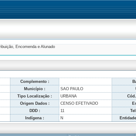
tribuição, Encomenda e Alunado
Complemento :
Ba
Município :
SAO PAULO
Tipo Localização :
URBANA
Cód.
Origem Dados :
CENSO EFETIVADO
Es
DDD :
11
Tel
Indígena :
N
Entidade