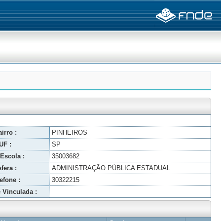
irro :
PINHEIROS
UF :
SP
Escola :
35003682
fera :
ADMINISTRAÇÃO PÚBLICA ESTADUAL
efone :
30322215
 Vinculada :