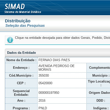
Distribuição
Seleção das Pesquisas
Clique na entidade desejada para obter dados Gerais, Pedido, Dis
Dados da Entidade
Nome da Entidade :
FERNAO DIAS PAES
AVENIDA PEDROSO DE
Endereço :
Complemento
MORAIS
Cód.Município :
355030
Município :
Tipo Localiza
CEP :
05420000
:
Sequencial
000000197950
Origem Dados
Entidade:
Ano :
2016
DDD :
Programa :
PNLD
Indígena :