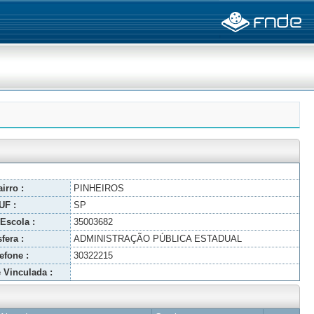
irro :
PINHEIROS
UF :
SP
Escola :
35003682
fera :
ADMINISTRAÇÃO PÚBLICA ESTADUAL
efone :
30322215
 Vinculada :