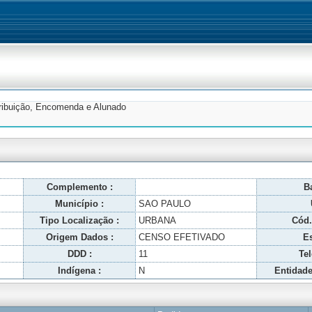
tribuição, Encomenda e Alunado
Complemento :
Ba
Município :
SAO PAULO
Tipo Localização :
URBANA
Cód.
Origem Dados :
CENSO EFETIVADO
Es
DDD :
11
Tel
Indígena :
N
Entidade