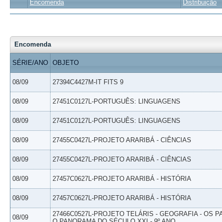
Encomenda
Distribuição
Encomenda
SÉRIE/ANO
OBJETO
08/09
27394C4427M-IT FITS 9
08/09
27451C0127L-PORTUGUÊS: LINGUAGENS
08/09
27451C0127L-PORTUGUÊS: LINGUAGENS
08/09
27455C0427L-PROJETO ARARIBÁ - CIÊNCIAS
08/09
27455C0427L-PROJETO ARARIBÁ - CIÊNCIAS
08/09
27457C0627L-PROJETO ARARIBÁ - HISTÓRIA
08/09
27457C0627L-PROJETO ARARIBÁ - HISTÓRIA
27466C0527L-PROJETO TELÁRIS - GEOGRAFIA - OS 
08/09
O PANORAMA DO SÉCULO XXI - 9º ANO