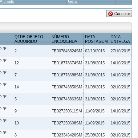
Alunado
Geral
QTDE OBJETO
NÚMERO
DATA
DATA
ADQUIRIDO
ENCOMENDA
POSTAGEM
ENTREGA
 9º
2
FE007846824SM
02/10/2015
27/10/2015
 9º
12
FE018778674SM
31/08/2015
14/10/2015
 9º
7
FE018778688SM
31/08/2015
14/10/2015
 9º
14
FE030743850SM
31/08/2015
02/10/2015
 9º
5
FE030743863SM
31/08/2015
02/10/2015
 9º
9
FE027250611SM
11/09/2015
14/10/2015
 9º
10
FE027250608SM
11/09/2015
14/10/2015
 9º
8
FE023346420SM
25/08/2015
02/10/2015