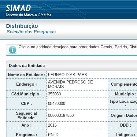
Distribuição
Seleção das Pesquisas
Clique na entidade desejada para obter dados Gerais, Pedido, Dis
Dados da Entidade
Nome da Entidade :
FERNAO DIAS PAES
AVENIDA PEDROSO DE
Endereço :
Complemento
MORAIS
Cód.Município :
355030
Município :
Tipo Localiza
CEP :
05420000
:
Sequencial
000000197950
Origem Dados
Entidade:
Ano :
2016
DDD :
Programa :
PNLD
Indígena :