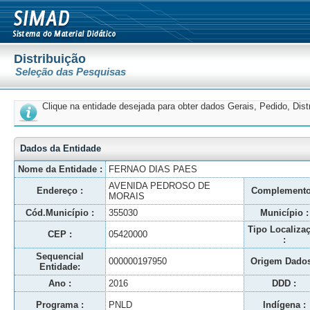
Distribuição
Seleção das Pesquisas
Clique na entidade desejada para obter dados Gerais, Pedido, Dis
Dados da Entidade
Nome da Entidade :
FERNAO DIAS PAES
AVENIDA PEDROSO DE
Endereço :
Complemento
MORAIS
Cód.Município :
355030
Município :
Tipo Localiza
CEP :
05420000
:
Sequencial
000000197950
Origem Dados
Entidade:
Ano :
2016
DDD :
Programa :
PNLD
Indígena :