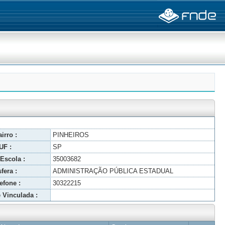
irro :
PINHEIROS
UF :
SP
Escola :
35003682
fera :
ADMINISTRAÇÃO PÚBLICA ESTADUAL
efone :
30322215
 Vinculada :