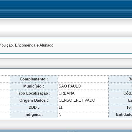
tribuição, Encomenda e Alunado
Complemento :
Ba
Município :
SAO PAULO
Tipo Localização :
URBANA
Cód.
Origem Dados :
CENSO EFETIVADO
Es
DDD :
11
Tel
Indígena :
N
Entidade