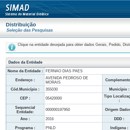
Distribuição
Seleção das Pesquisas
Clique na entidade desejada para obter dados Gerais, Pedido, Dis
Dados da Entidade
Nome da Entidade :
FERNAO DIAS PAES
AVENIDA PEDROSO DE
Endereço :
Complemento
MORAIS
Cód.Município :
355030
Município :
Tipo Localiza
CEP :
05420000
:
Sequencial
000000197950
Origem Dados
Entidade:
Ano :
2016
DDD :
Programa :
PNLD
Indígena :