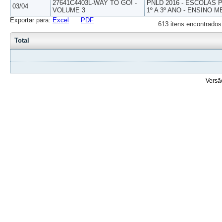
27641C4403L-WAY TO GO! -
PNLD 2016 - ESCOLAS
03/04
VOLUME 3
1º A 3º ANO - ENSINO M
Exportar para:
Excel
PDF
613 itens encontrados
Total
Versã