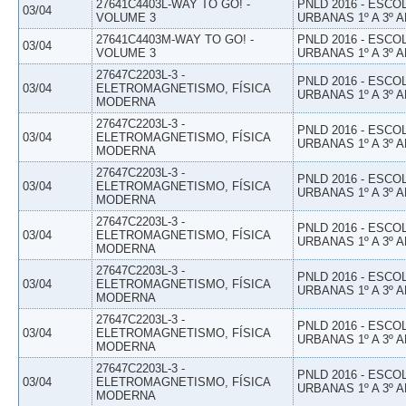
27641C4403L-WAY TO GO! -
PNLD 2016 - ESCO
03/04
VOLUME 3
URBANAS 1º A 3º 
27641C4403M-WAY TO GO! -
PNLD 2016 - ESCO
03/04
VOLUME 3
URBANAS 1º A 3º 
27647C2203L-3 -
PNLD 2016 - ESCO
03/04
ELETROMAGNETISMO, FÍSICA
URBANAS 1º A 3º 
MODERNA
27647C2203L-3 -
PNLD 2016 - ESCO
03/04
ELETROMAGNETISMO, FÍSICA
URBANAS 1º A 3º 
MODERNA
27647C2203L-3 -
PNLD 2016 - ESCO
03/04
ELETROMAGNETISMO, FÍSICA
URBANAS 1º A 3º 
MODERNA
27647C2203L-3 -
PNLD 2016 - ESCO
03/04
ELETROMAGNETISMO, FÍSICA
URBANAS 1º A 3º 
MODERNA
27647C2203L-3 -
PNLD 2016 - ESCO
03/04
ELETROMAGNETISMO, FÍSICA
URBANAS 1º A 3º 
MODERNA
27647C2203L-3 -
PNLD 2016 - ESCO
03/04
ELETROMAGNETISMO, FÍSICA
URBANAS 1º A 3º 
MODERNA
27647C2203L-3 -
PNLD 2016 - ESCO
03/04
ELETROMAGNETISMO, FÍSICA
URBANAS 1º A 3º 
MODERNA