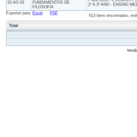
01 AO 03
FUNDAMENTOS DE
1º A 3º ANO - ENSINO ME
FILOSOFIA
Exportar para:
Excel
PDF
613 itens encontrados, exi
Total
Versã