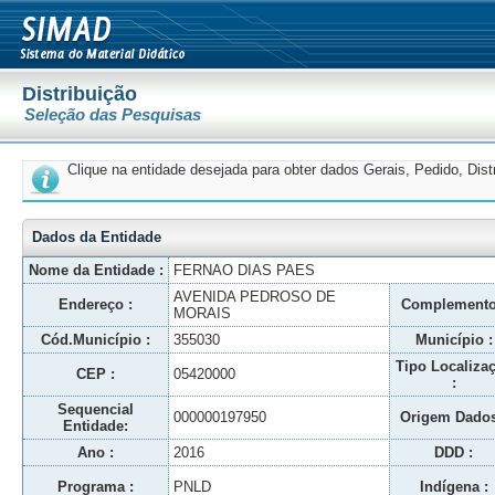
Distribuição
Seleção das Pesquisas
Clique na entidade desejada para obter dados Gerais, Pedido, Dis
Dados da Entidade
Nome da Entidade :
FERNAO DIAS PAES
AVENIDA PEDROSO DE
Endereço :
Complemento
MORAIS
Cód.Município :
355030
Município :
Tipo Localiza
CEP :
05420000
:
Sequencial
000000197950
Origem Dados
Entidade:
Ano :
2016
DDD :
Programa :
PNLD
Indígena :