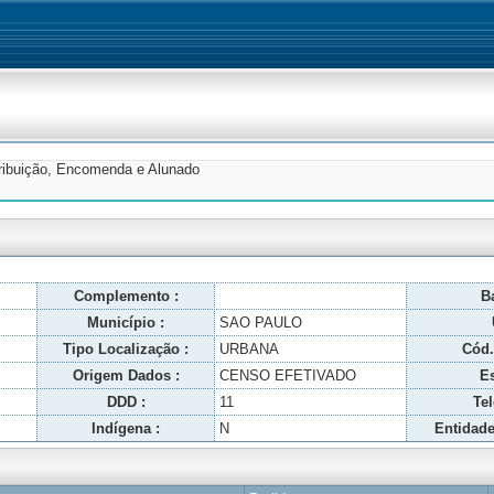
tribuição, Encomenda e Alunado
Complemento :
Ba
Município :
SAO PAULO
Tipo Localização :
URBANA
Cód.
Origem Dados :
CENSO EFETIVADO
Es
DDD :
11
Tel
Indígena :
N
Entidade