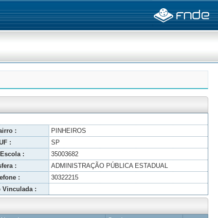
irro :
PINHEIROS
UF :
SP
Escola :
35003682
fera :
ADMINISTRAÇÃO PÚBLICA ESTADUAL
efone :
30322215
 Vinculada :