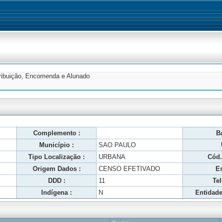
tribuição, Encomenda e Alunado
Complemento :
Ba
Município :
SAO PAULO
Tipo Localização :
URBANA
Cód.
Origem Dados :
CENSO EFETIVADO
Es
DDD :
11
Tel
Indígena :
N
Entidade