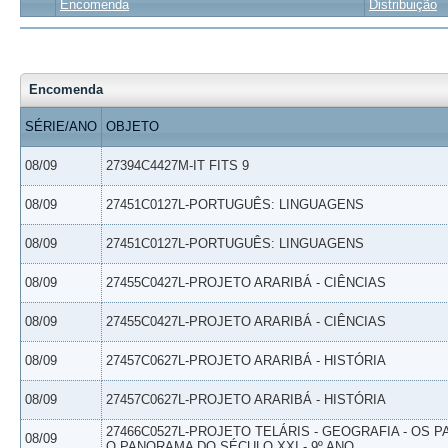
Encomenda
Distribuição
Encomenda
SÉRIE/ANO
OBJETO
08/09
27394C4427M-IT FITS 9
08/09
27451C0127L-PORTUGUÊS: LINGUAGENS
08/09
27451C0127L-PORTUGUÊS: LINGUAGENS
08/09
27455C0427L-PROJETO ARARIBÁ - CIÊNCIAS
08/09
27455C0427L-PROJETO ARARIBÁ - CIÊNCIAS
08/09
27457C0627L-PROJETO ARARIBÁ - HISTÓRIA
08/09
27457C0627L-PROJETO ARARIBÁ - HISTÓRIA
27466C0527L-PROJETO TELÁRIS - GEOGRAFIA - OS 
08/09
O PANORAMA DO SÉCULO XXI - 9º ANO