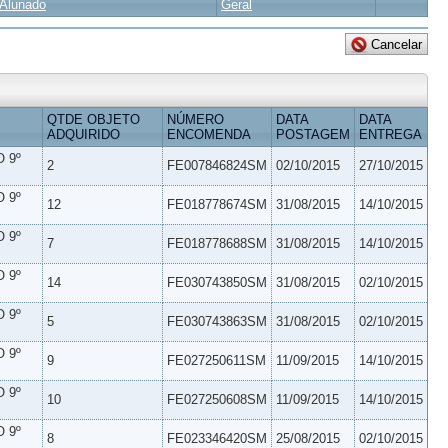
Alunado
Geral
QTDE OBJETO
NÚMERO
DATA
DATA
ADQUIRIDO
ENCOMENDA
POSTAGEM
ENTREGA
 9º
2
FE007846824SM
02/10/2015
27/10/2015
 9º
12
FE018778674SM
31/08/2015
14/10/2015
 9º
7
FE018778688SM
31/08/2015
14/10/2015
 9º
14
FE030743850SM
31/08/2015
02/10/2015
 9º
5
FE030743863SM
31/08/2015
02/10/2015
 9º
9
FE027250611SM
11/09/2015
14/10/2015
 9º
10
FE027250608SM
11/09/2015
14/10/2015
 9º
8
FE023346420SM
25/08/2015
02/10/2015