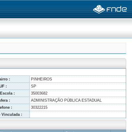
irro :
PINHEIROS
UF :
SP
Escola :
35003682
fera :
ADMINISTRAÇÃO PÚBLICA ESTADUAL
efone :
30322215
 Vinculada :