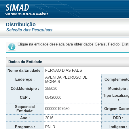
Distribuição
Seleção das Pesquisas
Clique na entidade desejada para obter dados Gerais, Pedido, Dis
Dados da Entidade
Nome da Entidade :
FERNAO DIAS PAES
AVENIDA PEDROSO DE
Endereço :
Complemento
MORAIS
Cód.Município :
355030
Município :
Tipo Localiza
CEP :
05420000
:
Sequencial
000000197950
Origem Dados
Entidade:
Ano :
2016
DDD :
Programa :
PNLD
Indígena :