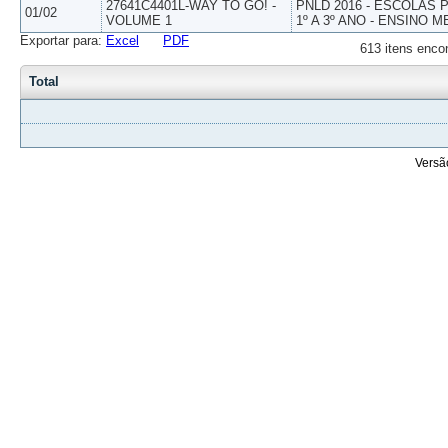
27641C4401L-WAY TO GO! -
PNLD 2016 - ESCOLAS
01/02
VOLUME 1
1º A 3º ANO - ENSINO M
Exportar para:
Excel
PDF
613 itens enco
Total
Versã