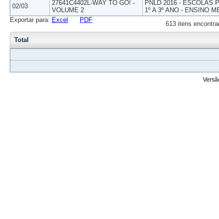
27641C4402L-WAY TO GO! -
PNLD 2016 - ESCOLAS
02/03
VOLUME 2
1º A 3º ANO - ENSINO M
Exportar para:
Excel
PDF
613 itens encontra
Total
Versã