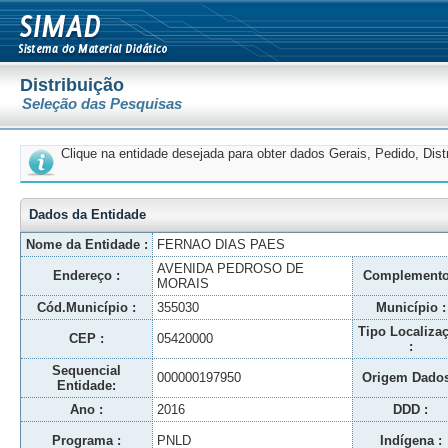
Distribuição
Seleção das Pesquisas
Clique na entidade desejada para obter dados Gerais, Pedido, Dis
Dados da Entidade
Nome da Entidade :
FERNAO DIAS PAES
AVENIDA PEDROSO DE
Endereço :
Complemento
MORAIS
Cód.Município :
355030
Município :
Tipo Localiza
CEP :
05420000
:
Sequencial
000000197950
Origem Dados
Entidade:
Ano :
2016
DDD :
Programa :
PNLD
Indígena :