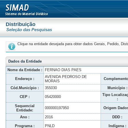
Distribuição
Seleção das Pesquisas
Clique na entidade desejada para obter dados Gerais, Pedido, Dis
Dados da Entidade
Nome da Entidade :
FERNAO DIAS PAES
AVENIDA PEDROSO DE
Endereço :
Complemento
MORAIS
Cód.Município :
355030
Município :
Tipo Localiza
CEP :
05420000
:
Sequencial
000000197950
Origem Dados
Entidade:
Ano :
2016
DDD :
Programa :
PNLD
Indígena :