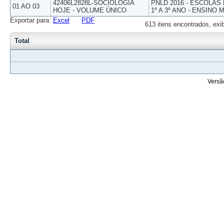
42406L2828L-SOCIOLOGIA
PNLD 2016 - ESCOLAS
01 AO 03
HOJE - VOLUME ÚNICO
1º A 3º ANO - ENSINO 
Exportar para:
Excel
PDF
613 itens encontrados, exi
Total
Versã