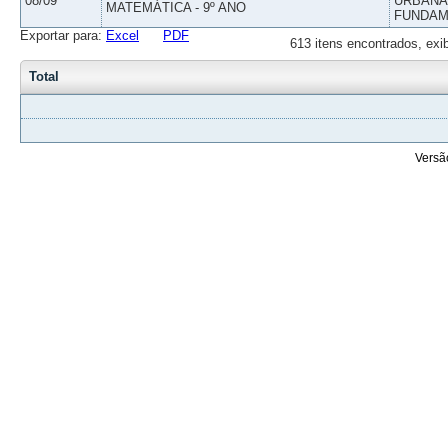
08/09
URBANAS
MATEMÁTICA - 9º ANO
FUNDAM
Exportar para:
Excel
PDF
613 itens encontrados, exi
Total
Versã