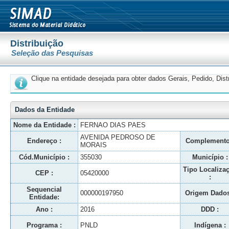
Distribuição
Seleção das Pesquisas
Clique na entidade desejada para obter dados Gerais, Pedido, Dis
Dados da Entidade
Nome da Entidade :
FERNAO DIAS PAES
AVENIDA PEDROSO DE
Endereço :
Complemento
MORAIS
Cód.Município :
355030
Município :
Tipo Localiza
CEP :
05420000
:
Sequencial
000000197950
Origem Dados
Entidade:
Ano :
2016
DDD :
Programa :
PNLD
Indígena :