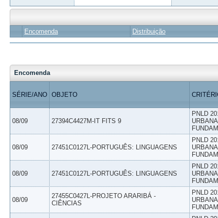
Encomenda
Distribuição
Encomenda
SÉRIE/ANO
OBJETO
CRITÉR
PNLD 20
08/09
27394C4427M-IT FITS 9
URBANAS
FUNDAM
PNLD 20
08/09
27451C0127L-PORTUGUÊS: LINGUAGENS
URBANAS
FUNDAM
PNLD 20
08/09
27451C0127L-PORTUGUÊS: LINGUAGENS
URBANAS
FUNDAM
PNLD 20
27455C0427L-PROJETO ARARIBÁ -
08/09
URBANAS
CIÊNCIAS
FUNDAM