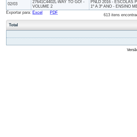
27641C4402L-WAY TO GO! -
PNLD 2016 - ESCOLAS
02/03
VOLUME 2
1º A 3º ANO - ENSINO M
Exportar para:
Excel
PDF
613 itens encontra
Total
Versã