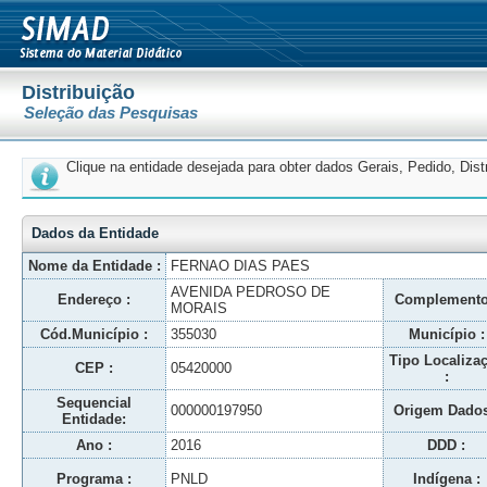
Distribuição
Seleção das Pesquisas
Clique na entidade desejada para obter dados Gerais, Pedido, Dis
Dados da Entidade
Nome da Entidade :
FERNAO DIAS PAES
AVENIDA PEDROSO DE
Endereço :
Complemento
MORAIS
Cód.Município :
355030
Município :
Tipo Localiza
CEP :
05420000
:
Sequencial
000000197950
Origem Dados
Entidade:
Ano :
2016
DDD :
Programa :
PNLD
Indígena :