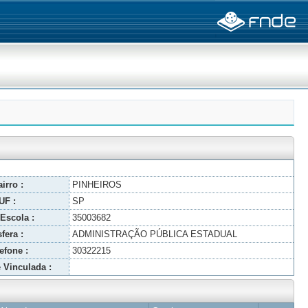
irro :
PINHEIROS
UF :
SP
Escola :
35003682
fera :
ADMINISTRAÇÃO PÚBLICA ESTADUAL
efone :
30322215
 Vinculada :