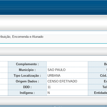
tribuição, Encomenda e Alunado
Complemento :
Ba
Município :
SAO PAULO
Tipo Localização :
URBANA
Cód.
Origem Dados :
CENSO EFETIVADO
Es
DDD :
11
Tel
Indígena :
N
Entidade