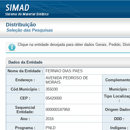
Distribuição
Seleção das Pesquisas
Clique na entidade desejada para obter dados Gerais, Pedido, Dis
Dados da Entidade
Nome da Entidade :
FERNAO DIAS PAES
AVENIDA PEDROSO DE
Endereço :
Complemento
MORAIS
Cód.Município :
355030
Município :
Tipo Localiza
CEP :
05420000
:
Sequencial
000000197950
Origem Dados
Entidade:
Ano :
2016
DDD :
Programa :
PNLD
Indígena :