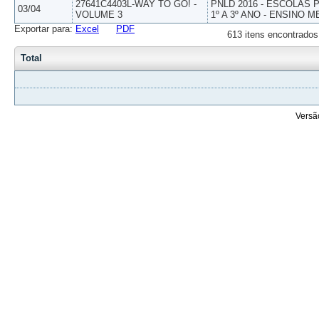
27641C4403L-WAY TO GO! -
PNLD 2016 - ESCOLAS
03/04
VOLUME 3
1º A 3º ANO - ENSINO M
Exportar para:
Excel
PDF
613 itens encontrados
Total
Versã