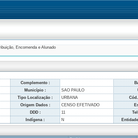
tribuição, Encomenda e Alunado
Complemento :
Ba
Município :
SAO PAULO
Tipo Localização :
URBANA
Cód.
Origem Dados :
CENSO EFETIVADO
Es
DDD :
11
Tel
Indígena :
N
Entidade