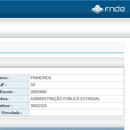
irro :
PINHEIROS
UF :
SP
Escola :
35003682
fera :
ADMINISTRAÇÃO PÚBLICA ESTADUAL
efone :
30322215
 Vinculada :