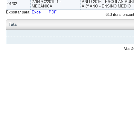
27647C2201L-1 -
PNLD 2016 - ESCOLAS PUB
01/02
MECÂNICA
A 3º ANO - ENSINO MEDIO
Exportar para:
Excel
PDF
613 itens encont
Total
Versã