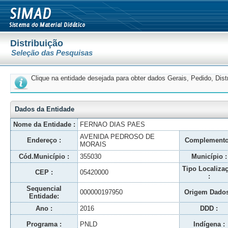
Distribuição
Seleção das Pesquisas
Clique na entidade desejada para obter dados Gerais, Pedido, Dis
Dados da Entidade
Nome da Entidade :
FERNAO DIAS PAES
AVENIDA PEDROSO DE
Endereço :
Complemento
MORAIS
Cód.Município :
355030
Município :
Tipo Localiza
CEP :
05420000
:
Sequencial
000000197950
Origem Dados
Entidade:
Ano :
2016
DDD :
Programa :
PNLD
Indígena :