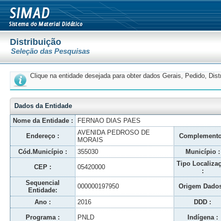
Distribuição
Seleção das Pesquisas
Clique na entidade desejada para obter dados Gerais, Pedido, Dis
Dados da Entidade
Nome da Entidade :
FERNAO DIAS PAES
AVENIDA PEDROSO DE
Endereço :
Complemento
MORAIS
Cód.Município :
355030
Município :
Tipo Localiza
CEP :
05420000
:
Sequencial
000000197950
Origem Dados
Entidade:
Ano :
2016
DDD :
Programa :
PNLD
Indígena :