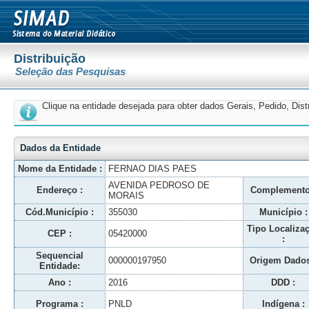
Distribuição
Seleção das Pesquisas
Clique na entidade desejada para obter dados Gerais, Pedido, Dis
Dados da Entidade
Nome da Entidade :
FERNAO DIAS PAES
AVENIDA PEDROSO DE
Endereço :
Complemento
MORAIS
Cód.Município :
355030
Município :
Tipo Localiza
CEP :
05420000
:
Sequencial
000000197950
Origem Dados
Entidade:
Ano :
2016
DDD :
Programa :
PNLD
Indígena :