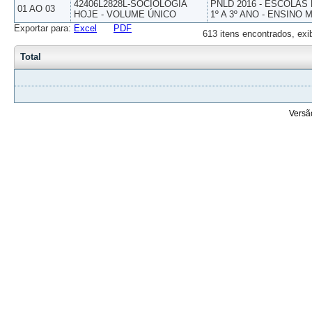
42406L2828L-SOCIOLOGIA
PNLD 2016 - ESCOLAS
01 AO 03
HOJE - VOLUME ÚNICO
1º A 3º ANO - ENSINO 
Exportar para:
Excel
PDF
613 itens encontrados, exi
Total
Versã