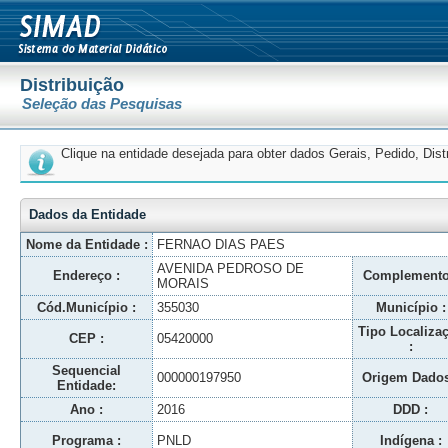
Distribuição
Seleção das Pesquisas
Clique na entidade desejada para obter dados Gerais, Pedido, Dis
Dados da Entidade
Nome da Entidade :
FERNAO DIAS PAES
AVENIDA PEDROSO DE
Endereço :
Complemento
MORAIS
Cód.Município :
355030
Município :
Tipo Localiza
CEP :
05420000
:
Sequencial
000000197950
Origem Dados
Entidade:
Ano :
2016
DDD :
Programa :
PNLD
Indígena :