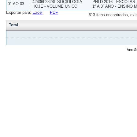
42406L2828L-SOCIOLOGIA
PNLD 2016 - ESCOLAS
01 AO 03
HOJE - VOLUME ÚNICO
1º A 3º ANO - ENSINO 
Exportar para:
Excel
PDF
613 itens encontrados, exi
Total
Versã