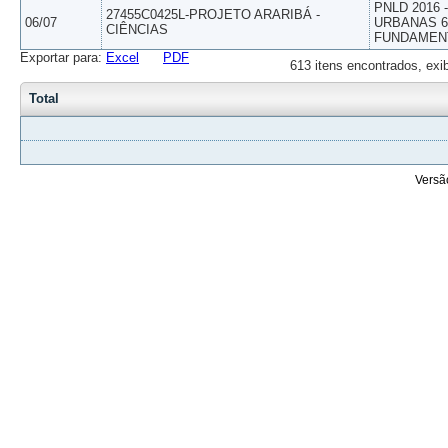
PNLD 2016
27455C0425L-PROJETO ARARIBÁ -
06/07
URBANAS 6º
CIÊNCIAS
FUNDAMEN
Exportar para:
Excel
PDF
613 itens encontrados, exi
Total
Versã