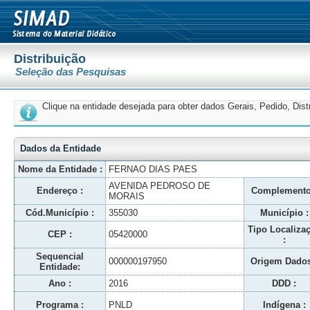
Distribuição
Seleção das Pesquisas
Clique na entidade desejada para obter dados Gerais, Pedido, Dis
Dados da Entidade
Nome da Entidade :
FERNAO DIAS PAES
AVENIDA PEDROSO DE
Endereço :
Complemento
MORAIS
Cód.Município :
355030
Município :
Tipo Localiza
CEP :
05420000
:
Sequencial
000000197950
Origem Dados
Entidade:
Ano :
2016
DDD :
Programa :
PNLD
Indígena :