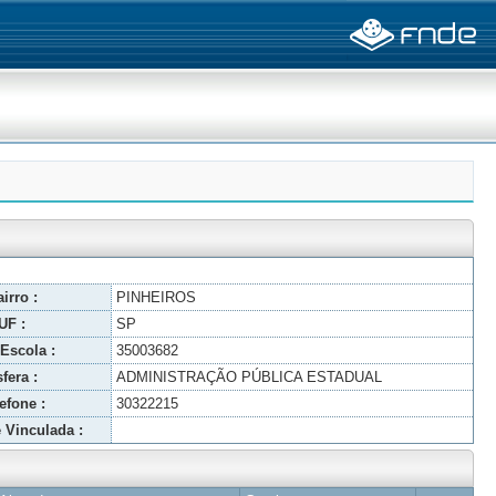
irro :
PINHEIROS
UF :
SP
Escola :
35003682
fera :
ADMINISTRAÇÃO PÚBLICA ESTADUAL
efone :
30322215
 Vinculada :