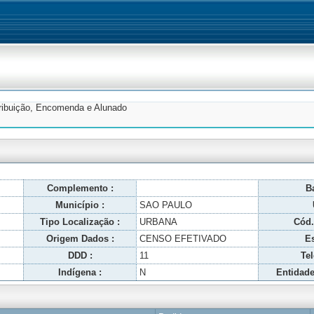
tribuição, Encomenda e Alunado
Complemento :
Ba
Município :
SAO PAULO
Tipo Localização :
URBANA
Cód.
Origem Dados :
CENSO EFETIVADO
Es
DDD :
11
Tel
Indígena :
N
Entidade