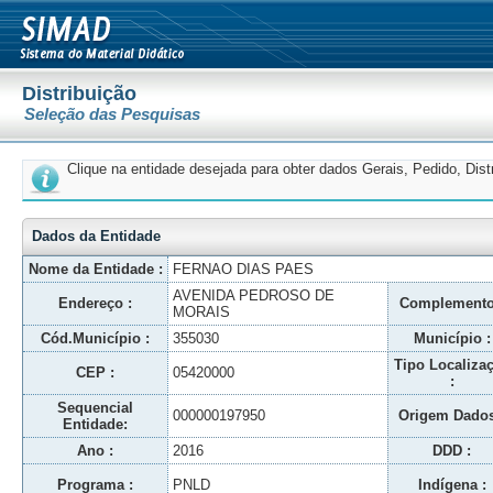
Distribuição
Seleção das Pesquisas
Clique na entidade desejada para obter dados Gerais, Pedido, Dis
Dados da Entidade
Nome da Entidade :
FERNAO DIAS PAES
AVENIDA PEDROSO DE
Endereço :
Complemento
MORAIS
Cód.Município :
355030
Município :
Tipo Localiza
CEP :
05420000
:
Sequencial
000000197950
Origem Dados
Entidade:
Ano :
2016
DDD :
Programa :
PNLD
Indígena :