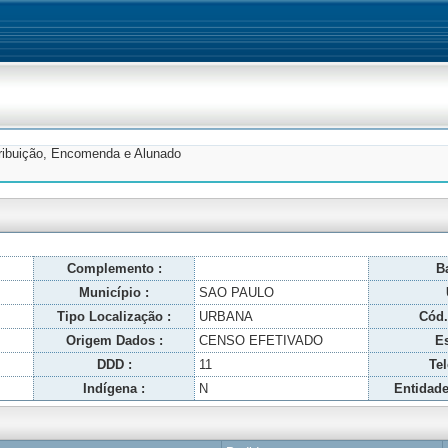
tribuição, Encomenda e Alunado
Complemento :
Ba
Município :
SAO PAULO
Tipo Localização :
URBANA
Cód.
Origem Dados :
CENSO EFETIVADO
Es
DDD :
11
Tel
Indígena :
N
Entidade