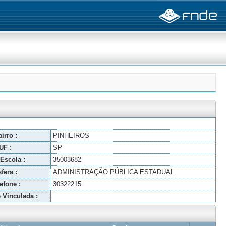
irro :
PINHEIROS
UF :
SP
Escola :
35003682
fera :
ADMINISTRAÇÃO PÚBLICA ESTADUAL
efone :
30322215
 Vinculada :