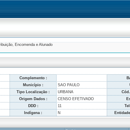
tribuição, Encomenda e Alunado
Complemento :
Ba
Município :
SAO PAULO
Tipo Localização :
URBANA
Cód.
Origem Dados :
CENSO EFETIVADO
Es
DDD :
11
Tel
Indígena :
N
Entidade