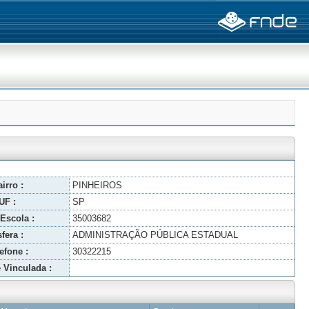
irro :
PINHEIROS
UF :
SP
Escola :
35003682
fera :
ADMINISTRAÇÃO PÚBLICA ESTADUAL
efone :
30322215
 Vinculada :