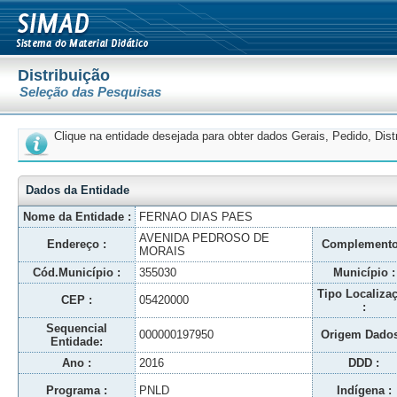
Distribuição
Seleção das Pesquisas
Clique na entidade desejada para obter dados Gerais, Pedido, Dis
Dados da Entidade
Nome da Entidade :
FERNAO DIAS PAES
AVENIDA PEDROSO DE
Endereço :
Complemento
MORAIS
Cód.Município :
355030
Município :
Tipo Localiza
CEP :
05420000
:
Sequencial
000000197950
Origem Dados
Entidade:
Ano :
2016
DDD :
Programa :
PNLD
Indígena :