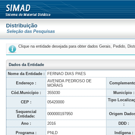
Distribuição
Seleção das Pesquisas
Clique na entidade desejada para obter dados Gerais, Pedido, Dis
Dados da Entidade
Nome da Entidade :
FERNAO DIAS PAES
AVENIDA PEDROSO DE
Endereço :
Complemento
MORAIS
Cód.Município :
355030
Município :
Tipo Localiza
CEP :
05420000
:
Sequencial
000000197950
Origem Dados
Entidade:
Ano :
2016
DDD :
Programa :
PNLD
Indígena :