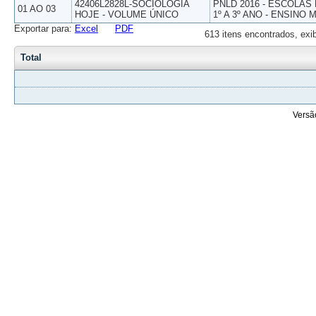
42406L2828L-SOCIOLOGIA
PNLD 2016 - ESCOLAS
01 AO 03
HOJE - VOLUME ÚNICO
1º A 3º ANO - ENSINO 
Exportar para:
Excel
PDF
613 itens encontrados, exi
Total
Versã