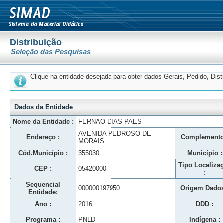
Distribuição
Seleção das Pesquisas
Clique na entidade desejada para obter dados Gerais, Pedido, Dis
Dados da Entidade
Nome da Entidade :
FERNAO DIAS PAES
AVENIDA PEDROSO DE
Endereço :
Complemento
MORAIS
Cód.Município :
355030
Município :
Tipo Localiza
CEP :
05420000
:
Sequencial
000000197950
Origem Dados
Entidade:
Ano :
2016
DDD :
Programa :
PNLD
Indígena :