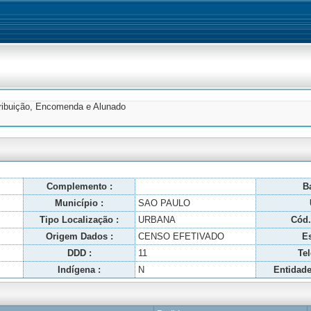
tribuição, Encomenda e Alunado
Complemento :
Ba
Município :
SAO PAULO
Tipo Localização :
URBANA
Cód.
Origem Dados :
CENSO EFETIVADO
Es
DDD :
11
Tel
Indígena :
N
Entidade