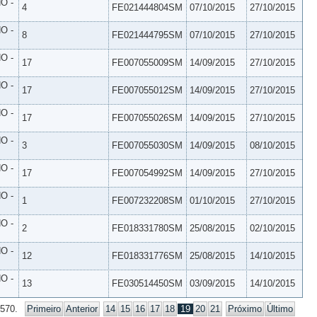
O -
4
FE021444804SM
07/10/2015
27/10/2015
O -
8
FE021444795SM
07/10/2015
27/10/2015
O -
17
FE007055009SM
14/09/2015
27/10/2015
O -
17
FE007055012SM
14/09/2015
27/10/2015
O -
17
FE007055026SM
14/09/2015
27/10/2015
O -
3
FE007055030SM
14/09/2015
08/10/2015
O -
17
FE007054992SM
14/09/2015
27/10/2015
O -
1
FE007232208SM
01/10/2015
27/10/2015
O -
2
FE018331780SM
25/08/2015
02/10/2015
O -
12
FE018331776SM
25/08/2015
14/10/2015
O -
13
FE030514450SM
03/09/2015
14/10/2015
 570.
Primeiro
Anterior
14
15
16
17
18
19
20
21
Próximo
Último