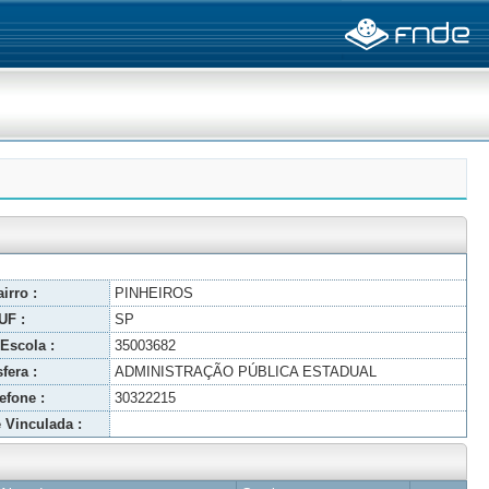
irro :
PINHEIROS
UF :
SP
Escola :
35003682
fera :
ADMINISTRAÇÃO PÚBLICA ESTADUAL
efone :
30322215
 Vinculada :