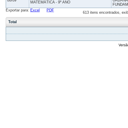
08/09
URBANAS
MATEMÁTICA - 9º ANO
FUNDAM
Exportar para:
Excel
PDF
613 itens encontrados, exi
Total
Versã