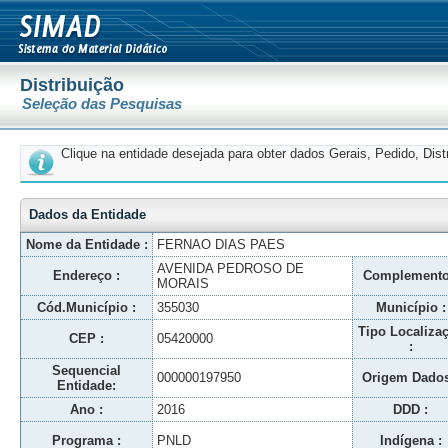
Distribuição
Seleção das Pesquisas
Clique na entidade desejada para obter dados Gerais, Pedido, Dis
Dados da Entidade
Nome da Entidade :
FERNAO DIAS PAES
AVENIDA PEDROSO DE
Endereço :
Complemento
MORAIS
Cód.Município :
355030
Município :
Tipo Localiza
CEP :
05420000
:
Sequencial
000000197950
Origem Dados
Entidade:
Ano :
2016
DDD :
Programa :
PNLD
Indígena :