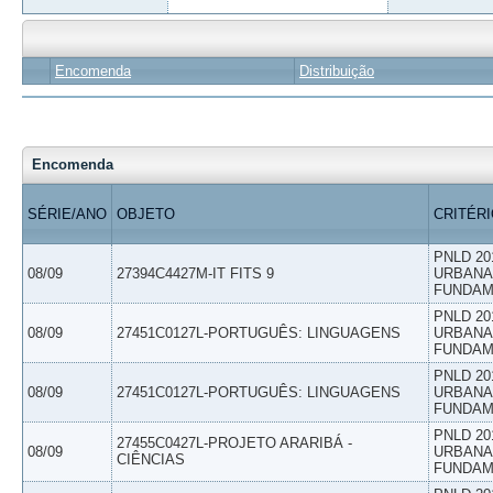
Encomenda
Distribuição
Encomenda
SÉRIE/ANO
OBJETO
CRITÉR
PNLD 20
08/09
27394C4427M-IT FITS 9
URBANAS
FUNDAM
PNLD 20
08/09
27451C0127L-PORTUGUÊS: LINGUAGENS
URBANAS
FUNDAM
PNLD 20
08/09
27451C0127L-PORTUGUÊS: LINGUAGENS
URBANAS
FUNDAM
PNLD 20
27455C0427L-PROJETO ARARIBÁ -
08/09
URBANAS
CIÊNCIAS
FUNDAM