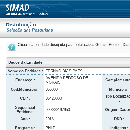
Distribuição
Seleção das Pesquisas
Clique na entidade desejada para obter dados Gerais, Pedido, Dis
Dados da Entidade
Nome da Entidade :
FERNAO DIAS PAES
AVENIDA PEDROSO DE
Endereço :
Complemento
MORAIS
Cód.Município :
355030
Município :
Tipo Localiza
CEP :
05420000
:
Sequencial
000000197950
Origem Dados
Entidade:
Ano :
2016
DDD :
Programa :
PNLD
Indígena :