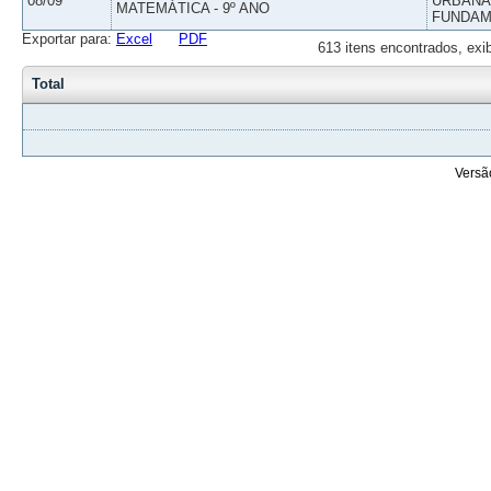
08/09
URBANAS
MATEMÁTICA - 9º ANO
FUNDAM
Exportar para:
Excel
PDF
613 itens encontrados, exi
Total
Versã