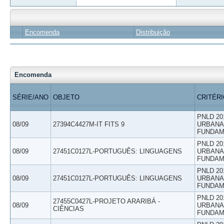
Encomenda
Distribuição
Encomenda
SÉRIE/ANO
OBJETO
CRITÉR
PNLD 20
08/09
27394C4427M-IT FITS 9
URBANAS
FUNDAM
PNLD 20
08/09
27451C0127L-PORTUGUÊS: LINGUAGENS
URBANAS
FUNDAM
PNLD 20
08/09
27451C0127L-PORTUGUÊS: LINGUAGENS
URBANAS
FUNDAM
PNLD 20
27455C0427L-PROJETO ARARIBÁ -
08/09
URBANAS
CIÊNCIAS
FUNDAM