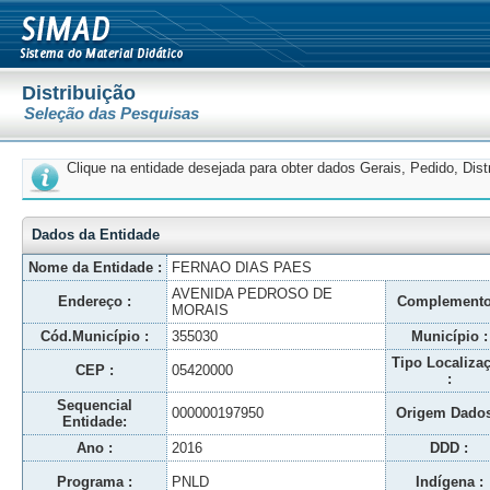
Distribuição
Seleção das Pesquisas
Clique na entidade desejada para obter dados Gerais, Pedido, Dis
Dados da Entidade
Nome da Entidade :
FERNAO DIAS PAES
AVENIDA PEDROSO DE
Endereço :
Complemento
MORAIS
Cód.Município :
355030
Município :
Tipo Localiza
CEP :
05420000
:
Sequencial
000000197950
Origem Dados
Entidade:
Ano :
2016
DDD :
Programa :
PNLD
Indígena :