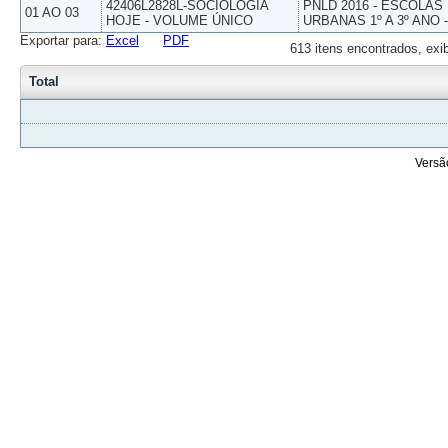
42406L2828L-SOCIOLOGIA
PNLD 2016 - ESCOLAS
01 AO 03
HOJE - VOLUME ÚNICO
URBANAS 1º A 3º ANO 
Exportar para:
Excel
PDF
613 itens encontrados, exi
Total
Versã