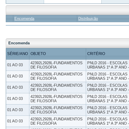
Encomenda
Distribuição
Encomenda
SÉRIE/ANO
OBJETO
CRITÉRIO
42392L2928L-FUNDAMENTOS
PNLD 2016 - ESCOLAS
01 AO 03
DE FILOSOFIA
URBANAS 1º A 3º ANO 
42392L2928L-FUNDAMENTOS
PNLD 2016 - ESCOLAS
01 AO 03
DE FILOSOFIA
URBANAS 1º A 3º ANO 
42392L2928L-FUNDAMENTOS
PNLD 2016 - ESCOLAS
01 AO 03
DE FILOSOFIA
URBANAS 1º A 3º ANO 
42392L2928L-FUNDAMENTOS
PNLD 2016 - ESCOLAS
01 AO 03
DE FILOSOFIA
URBANAS 1º A 3º ANO 
42392L2928L-FUNDAMENTOS
PNLD 2016 - ESCOLAS
01 AO 03
DE FILOSOFIA
URBANAS 1º A 3º ANO 
42392L2928L-FUNDAMENTOS
PNLD 2016 - ESCOLAS
01 AO 03
DE FILOSOFIA
URBANAS 1º A 3º ANO 