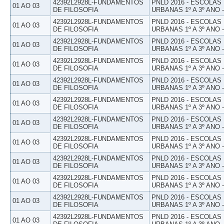
42392L2928L-FUNDAMENTOS
PNLD 2016 - ESCOLAS
01 AO 03
DE FILOSOFIA
URBANAS 1º A 3º ANO 
42392L2928L-FUNDAMENTOS
PNLD 2016 - ESCOLAS
01 AO 03
DE FILOSOFIA
URBANAS 1º A 3º ANO 
42392L2928L-FUNDAMENTOS
PNLD 2016 - ESCOLAS
01 AO 03
DE FILOSOFIA
URBANAS 1º A 3º ANO 
42392L2928L-FUNDAMENTOS
PNLD 2016 - ESCOLAS
01 AO 03
DE FILOSOFIA
URBANAS 1º A 3º ANO 
42392L2928L-FUNDAMENTOS
PNLD 2016 - ESCOLAS
01 AO 03
DE FILOSOFIA
URBANAS 1º A 3º ANO 
42392L2928L-FUNDAMENTOS
PNLD 2016 - ESCOLAS
01 AO 03
DE FILOSOFIA
URBANAS 1º A 3º ANO 
42392L2928L-FUNDAMENTOS
PNLD 2016 - ESCOLAS
01 AO 03
DE FILOSOFIA
URBANAS 1º A 3º ANO 
42392L2928L-FUNDAMENTOS
PNLD 2016 - ESCOLAS
01 AO 03
DE FILOSOFIA
URBANAS 1º A 3º ANO 
42392L2928L-FUNDAMENTOS
PNLD 2016 - ESCOLAS
01 AO 03
DE FILOSOFIA
URBANAS 1º A 3º ANO 
42392L2928L-FUNDAMENTOS
PNLD 2016 - ESCOLAS
01 AO 03
DE FILOSOFIA
URBANAS 1º A 3º ANO 
42392L2928L-FUNDAMENTOS
PNLD 2016 - ESCOLAS
01 AO 03
DE FILOSOFIA
URBANAS 1º A 3º ANO 
42392L2928L-FUNDAMENTOS
PNLD 2016 - ESCOLAS
01 AO 03