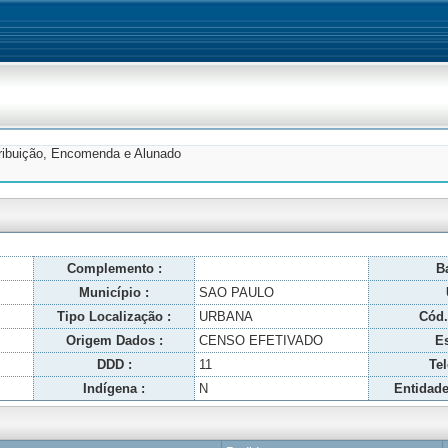
tribuição, Encomenda e Alunado
Complemento :
Ba
Município :
SAO PAULO
Tipo Localização :
URBANA
Cód.
Origem Dados :
CENSO EFETIVADO
Es
DDD :
11
Tel
Indígena :
N
Entidade