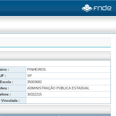
irro :
PINHEIROS
UF :
SP
Escola :
35003682
fera :
ADMINISTRAÇÃO PÚBLICA ESTADUAL
efone :
30322215
 Vinculada :