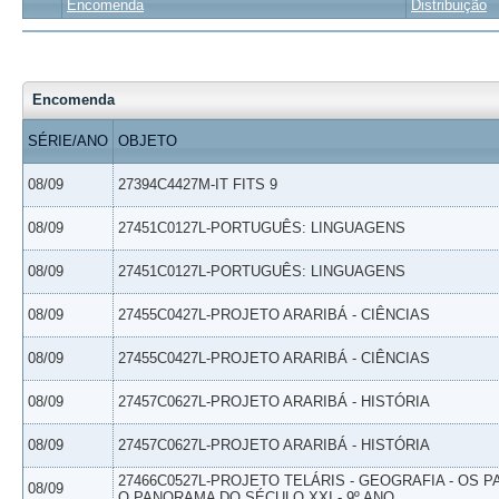
Encomenda
Distribuição
Encomenda
SÉRIE/ANO
OBJETO
08/09
27394C4427M-IT FITS 9
08/09
27451C0127L-PORTUGUÊS: LINGUAGENS
08/09
27451C0127L-PORTUGUÊS: LINGUAGENS
08/09
27455C0427L-PROJETO ARARIBÁ - CIÊNCIAS
08/09
27455C0427L-PROJETO ARARIBÁ - CIÊNCIAS
08/09
27457C0627L-PROJETO ARARIBÁ - HISTÓRIA
08/09
27457C0627L-PROJETO ARARIBÁ - HISTÓRIA
27466C0527L-PROJETO TELÁRIS - GEOGRAFIA - OS 
08/09
O PANORAMA DO SÉCULO XXI - 9º ANO