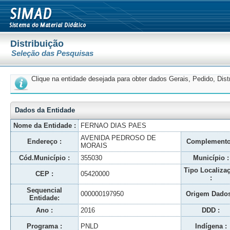
Distribuição
Seleção das Pesquisas
Clique na entidade desejada para obter dados Gerais, Pedido, Dis
Dados da Entidade
Nome da Entidade :
FERNAO DIAS PAES
AVENIDA PEDROSO DE
Endereço :
Complemento
MORAIS
Cód.Município :
355030
Município :
Tipo Localiza
CEP :
05420000
:
Sequencial
000000197950
Origem Dados
Entidade:
Ano :
2016
DDD :
Programa :
PNLD
Indígena :