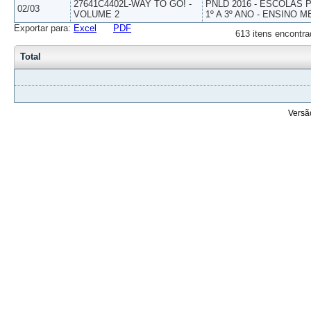
27641C4402L-WAY TO GO! -
PNLD 2016 - ESCOLAS
02/03
VOLUME 2
1º A 3º ANO - ENSINO M
Exportar para:
Excel
PDF
613 itens encontra
Total
Versã