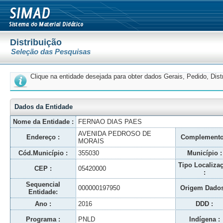
Distribuição
Seleção das Pesquisas
Clique na entidade desejada para obter dados Gerais, Pedido, Dis
Dados da Entidade
Nome da Entidade :
FERNAO DIAS PAES
AVENIDA PEDROSO DE
Endereço :
Complemento
MORAIS
Cód.Município :
355030
Município :
Tipo Localiza
CEP :
05420000
:
Sequencial
000000197950
Origem Dados
Entidade:
Ano :
2016
DDD :
Programa :
PNLD
Indígena :