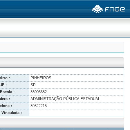
irro :
PINHEIROS
UF :
SP
Escola :
35003682
fera :
ADMINISTRAÇÃO PÚBLICA ESTADUAL
efone :
30322215
 Vinculada :