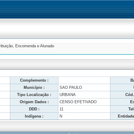
tribuição, Encomenda e Alunado
Complemento :
Ba
Município :
SAO PAULO
Tipo Localização :
URBANA
Cód.
Origem Dados :
CENSO EFETIVADO
Es
DDD :
11
Tel
Indígena :
N
Entidade