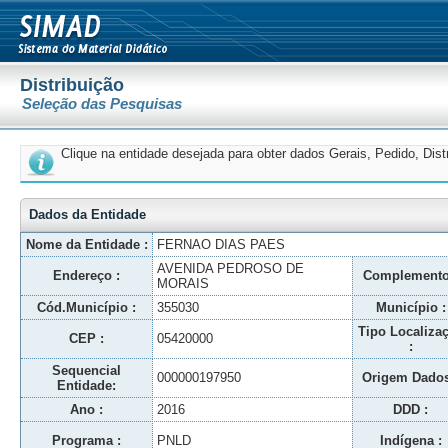
Distribuição
Seleção das Pesquisas
Clique na entidade desejada para obter dados Gerais, Pedido, Dis
Dados da Entidade
Nome da Entidade :
FERNAO DIAS PAES
AVENIDA PEDROSO DE
Endereço :
Complemento
MORAIS
Cód.Município :
355030
Município :
Tipo Localiza
CEP :
05420000
:
Sequencial
000000197950
Origem Dados
Entidade:
Ano :
2016
DDD :
Programa :
PNLD
Indígena :