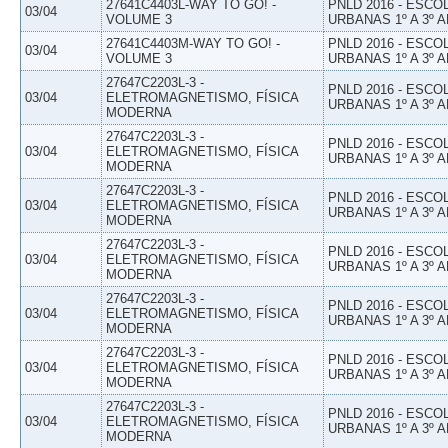
27641C4403L-WAY TO GO! -
PNLD 2016 - ESCO
03/04
VOLUME 3
URBANAS 1º A 3º 
27641C4403M-WAY TO GO! -
PNLD 2016 - ESCO
03/04
VOLUME 3
URBANAS 1º A 3º 
27647C2203L-3 -
PNLD 2016 - ESCO
03/04
ELETROMAGNETISMO, FÍSICA
URBANAS 1º A 3º 
MODERNA
27647C2203L-3 -
PNLD 2016 - ESCO
03/04
ELETROMAGNETISMO, FÍSICA
URBANAS 1º A 3º 
MODERNA
27647C2203L-3 -
PNLD 2016 - ESCO
03/04
ELETROMAGNETISMO, FÍSICA
URBANAS 1º A 3º 
MODERNA
27647C2203L-3 -
PNLD 2016 - ESCO
03/04
ELETROMAGNETISMO, FÍSICA
URBANAS 1º A 3º 
MODERNA
27647C2203L-3 -
PNLD 2016 - ESCO
03/04
ELETROMAGNETISMO, FÍSICA
URBANAS 1º A 3º 
MODERNA
27647C2203L-3 -
PNLD 2016 - ESCO
03/04
ELETROMAGNETISMO, FÍSICA
URBANAS 1º A 3º 
MODERNA
27647C2203L-3 -
PNLD 2016 - ESCO
03/04
ELETROMAGNETISMO, FÍSICA
URBANAS 1º A 3º 
MODERNA