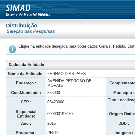
Distribuição
Seleção das Pesquisas
Clique na entidade desejada para obter dados Gerais, Pedido, Dis
Dados da Entidade
Nome da Entidade :
FERNAO DIAS PAES
AVENIDA PEDROSO DE
Endereço :
Complemento
MORAIS
Cód.Município :
355030
Município :
Tipo Localiza
CEP :
05420000
:
Sequencial
000000197950
Origem Dados
Entidade:
Ano :
2016
DDD :
Programa :
PNLD
Indígena :