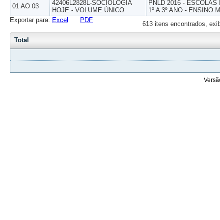
42406L2828L-SOCIOLOGIA
PNLD 2016 - ESCOLAS
01 AO 03
HOJE - VOLUME ÚNICO
1º A 3º ANO - ENSINO 
Exportar para:
Excel
PDF
613 itens encontrados, exi
Total
Versã