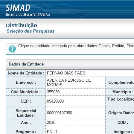
Distribuição
Seleção das Pesquisas
Clique na entidade desejada para obter dados Gerais, Pedido, Dis
Dados da Entidade
Nome da Entidade :
FERNAO DIAS PAES
AVENIDA PEDROSO DE
Endereço :
Complemento
MORAIS
Cód.Município :
355030
Município :
Tipo Localiza
CEP :
05420000
:
Sequencial
000000197950
Origem Dados
Entidade:
Ano :
2016
DDD :
Programa :
PNLD
Indígena :