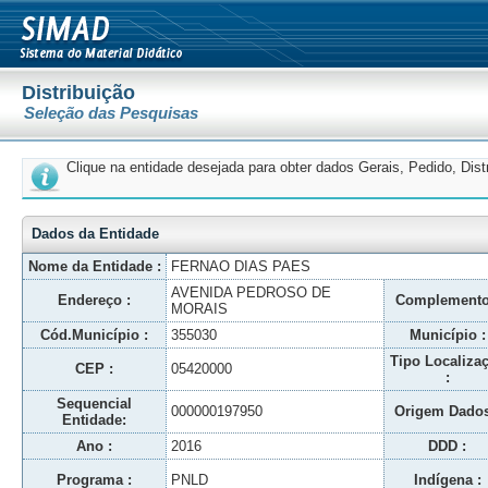
Distribuição
Seleção das Pesquisas
Clique na entidade desejada para obter dados Gerais, Pedido, Dis
Dados da Entidade
Nome da Entidade :
FERNAO DIAS PAES
AVENIDA PEDROSO DE
Endereço :
Complemento
MORAIS
Cód.Município :
355030
Município :
Tipo Localiza
CEP :
05420000
:
Sequencial
000000197950
Origem Dados
Entidade:
Ano :
2016
DDD :
Programa :
PNLD
Indígena :