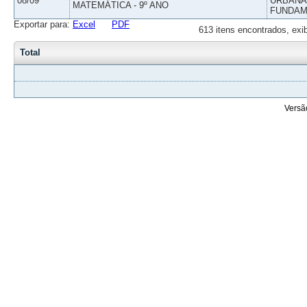
08/09
URBANAS
MATEMÁTICA - 9º ANO
FUNDAM
Exportar para:
Excel
PDF
613 itens encontrados, exi
Total
Versã