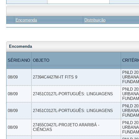
Encomenda
Distribuição
Encomenda
SÉRIE/ANO
OBJETO
CRITÉR
PNLD 20
08/09
27394C4427M-IT FITS 9
URBANAS
FUNDAM
PNLD 20
08/09
27451C0127L-PORTUGUÊS: LINGUAGENS
URBANAS
FUNDAM
PNLD 20
08/09
27451C0127L-PORTUGUÊS: LINGUAGENS
URBANAS
FUNDAM
PNLD 20
27455C0427L-PROJETO ARARIBÁ -
08/09
URBANAS
CIÊNCIAS
FUNDAM