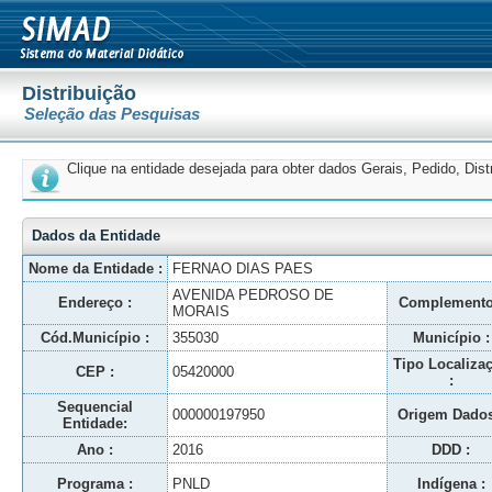
Distribuição
Seleção das Pesquisas
Clique na entidade desejada para obter dados Gerais, Pedido, Dis
Dados da Entidade
Nome da Entidade :
FERNAO DIAS PAES
AVENIDA PEDROSO DE
Endereço :
Complemento
MORAIS
Cód.Município :
355030
Município :
Tipo Localiza
CEP :
05420000
:
Sequencial
000000197950
Origem Dados
Entidade:
Ano :
2016
DDD :
Programa :
PNLD
Indígena :