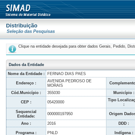
Distribuição
Seleção das Pesquisas
Clique na entidade desejada para obter dados Gerais, Pedido, Dis
Dados da Entidade
Nome da Entidade :
FERNAO DIAS PAES
AVENIDA PEDROSO DE
Endereço :
Complemento
MORAIS
Cód.Município :
355030
Município :
Tipo Localiza
CEP :
05420000
:
Sequencial
000000197950
Origem Dados
Entidade:
Ano :
2016
DDD :
Programa :
PNLD
Indígena :