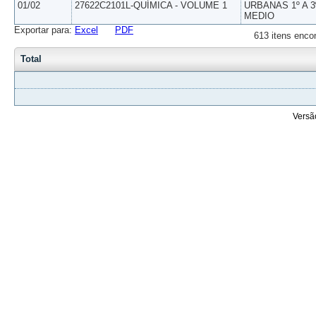
01/02
27622C2101L-QUÍMICA - VOLUME 1
URBANAS 1º A 3
MEDIO
Exportar para:
Excel
PDF
613 itens enco
Total
Versã