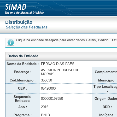
Distribuição
Seleção das Pesquisas
Clique na entidade desejada para obter dados Gerais, Pedido, Dis
Dados da Entidade
Nome da Entidade :
FERNAO DIAS PAES
AVENIDA PEDROSO DE
Endereço :
Complemento
MORAIS
Cód.Município :
355030
Município :
Tipo Localiza
CEP :
05420000
:
Sequencial
000000197950
Origem Dados
Entidade:
Ano :
2016
DDD :
Programa :
PNLD
Indígena :