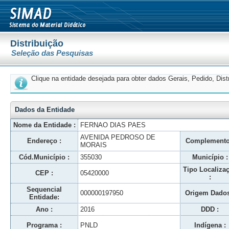
Distribuição
Seleção das Pesquisas
Clique na entidade desejada para obter dados Gerais, Pedido, Dis
Dados da Entidade
Nome da Entidade :
FERNAO DIAS PAES
AVENIDA PEDROSO DE
Endereço :
Complemento
MORAIS
Cód.Município :
355030
Município :
Tipo Localiza
CEP :
05420000
:
Sequencial
000000197950
Origem Dados
Entidade:
Ano :
2016
DDD :
Programa :
PNLD
Indígena :