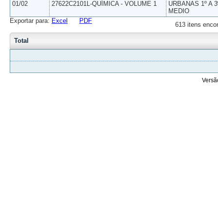
01/02
27622C2101L-QUÍMICA - VOLUME 1
URBANAS 1º A 3
MEDIO
Exportar para:
Excel
PDF
613 itens enco
Total
Versã